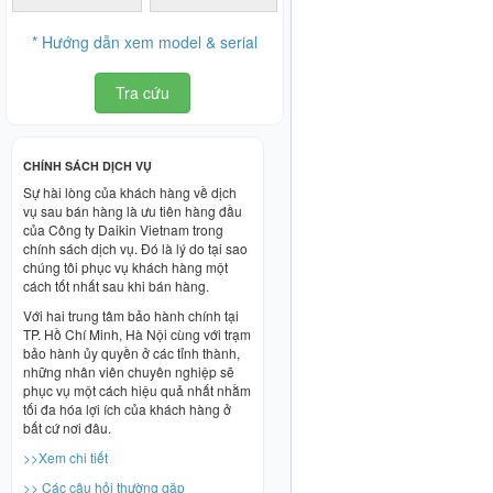
* Hướng dẫn xem model & serial
Tra cứu
CHÍNH SÁCH DỊCH VỤ
Sự hài lòng của khách hàng về dịch
vụ sau bán hàng là ưu tiên hàng đầu
của Công ty Daikin Vietnam trong
chính sách dịch vụ. Đó là lý do tại sao
chúng tôi phục vụ khách hàng một
cách tốt nhất sau khi bán hàng.
Với hai trung tâm bảo hành chính tại
TP. Hồ Chí Minh, Hà Nội cùng với trạm
bảo hành ủy quyền ở các tỉnh thành,
những nhân viên chuyên nghiệp sẽ
phục vụ một cách hiệu quả nhất nhằm
tối đa hóa lợi ích của khách hàng ở
bất cứ nơi đâu.
>>Xem chi tiết
>> Các câu hỏi thường gặp